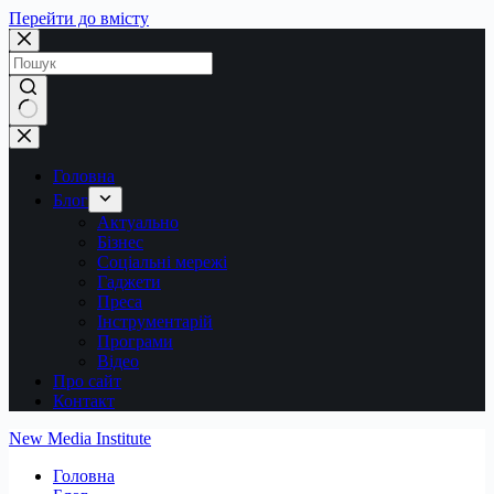
Перейти до вмісту
Немає
результатів
Головна
Блог
Актуально
Бізнес
Соціальні мережі
Гаджети
Преса
Інструментарій
Програми
Відео
Про сайт
Контакт
New Media Institute
Головна