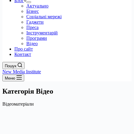
Блог
Актуально
Бізнес
Соціальні мережі
Гаджети
Преса
Інструментарій
Програми
Відео
Про сайт
Контакт
Пошук
New Media Institute
Меню
Категорія
Відео
Відеоматеріали