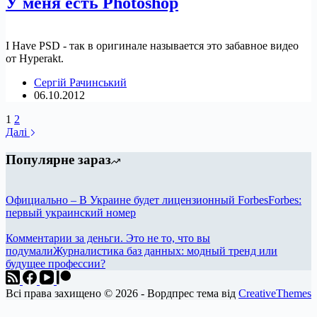
У меня есть Photoshop
I Have PSD - так в оригинале называется это забавное видео
от Hyperakt.
Сергій Рачинський
06.10.2012
1
2
Далі
Популярне зараз
Официально – В Украине будет лицензионный Forbes
Forbes:
первый украинский номер
Комментарии за деньги. Это не то, что вы
подумали
Журналистика баз данных: модный тренд или
будущее профессии?
Всі права захищено © 2026 - Вордпрес тема від
CreativeThemes