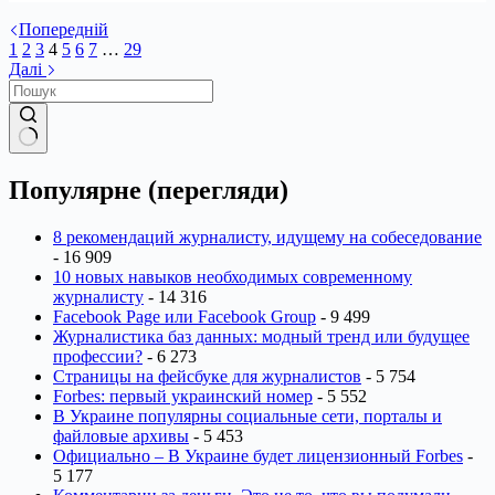
Попередній
1
2
3
4
5
6
7
…
29
Далі
Немає
результатів
Популярне (перегляди)
8 рекомендаций журналисту, идущему на собеседование
- 16 909
10 новых навыков необходимых современному
журналисту
- 14 316
Facebook Page или Facebook Group
- 9 499
Журналистика баз данных: модный тренд или будущее
профессии?
- 6 273
Страницы на фейсбуке для журналистов
- 5 754
Forbes: первый украинский номер
- 5 552
В Украине популярны социальные сети, порталы и
файловые архивы
- 5 453
Официально – В Украине будет лицензионный Forbes
-
5 177