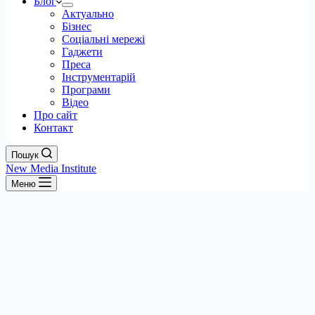
Блог
Актуально
Бізнес
Соціальні мережі
Гаджети
Преса
Інструментарій
Програми
Відео
Про сайт
Контакт
Пошук
New Media Institute
Меню