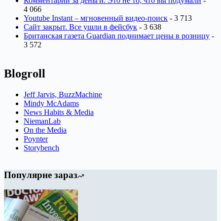
Комментарии за деньги. Это не то, что вы подумали
-
4 066
Youtube Instant – мгновенный видео-поиск
- 3 713
Сайт закрыт. Все ушли в фейсбук
- 3 638
Британская газета Guardian поднимает цены в розницу
-
3 572
Blogroll
Jeff Jarvis, BuzzMachine
Mindy McAdams
News Habits & Media
NiemanLab
On the Media
Poynter
Storybench
Популярне зараз