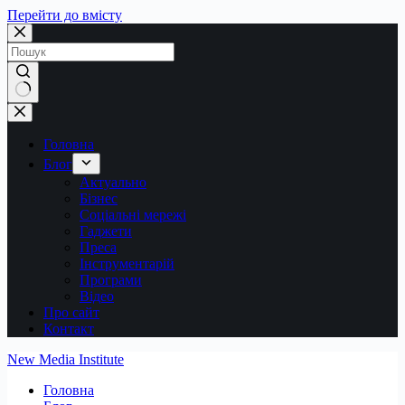
Перейти до вмісту
Немає
результатів
Головна
Блог
Актуально
Бізнес
Соціальні мережі
Гаджети
Преса
Інструментарій
Програми
Відео
Про сайт
Контакт
New Media Institute
Головна