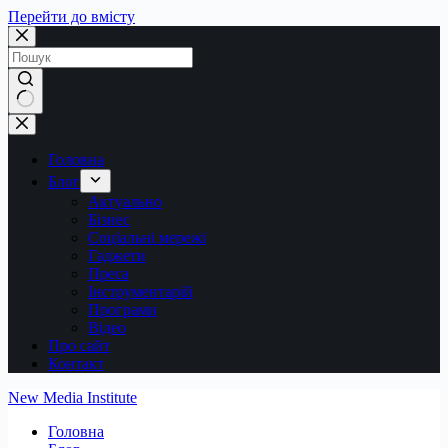
Перейти до вмісту
Немає
результатів
Головна
Блог
Актуально
Бізнес
Соціальні мережі
Гаджети
Преса
Інструментарій
Програми
Відео
Про сайт
Контакт
New Media Institute
Головна