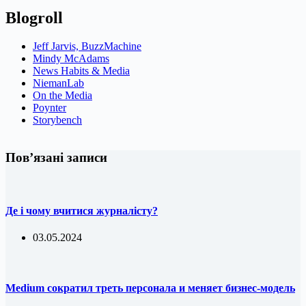
Blogroll
Jeff Jarvis, BuzzMachine
Mindy McAdams
News Habits & Media
NiemanLab
On the Media
Poynter
Storybench
Пов’язані записи
Де і чому вчитися журналісту?
03.05.2024
Medium сократил треть персонала и меняет бизнес-модель