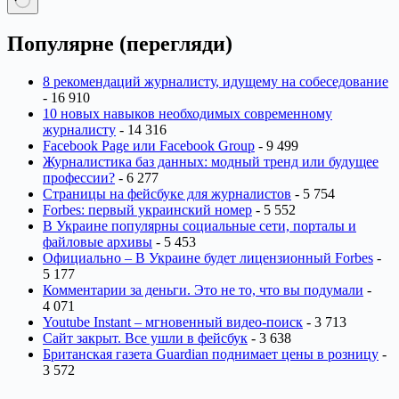
Немає
результатів
Популярне (перегляди)
8 рекомендаций журналисту, идущему на собеседование
- 16 910
10 новых навыков необходимых современному
журналисту
- 14 316
Facebook Page или Facebook Group
- 9 499
Журналистика баз данных: модный тренд или будущее
профессии?
- 6 277
Страницы на фейсбуке для журналистов
- 5 754
Forbes: первый украинский номер
- 5 552
В Украине популярны социальные сети, порталы и
файловые архивы
- 5 453
Официально – В Украине будет лицензионный Forbes
-
5 177
Комментарии за деньги. Это не то, что вы подумали
-
4 071
Youtube Instant – мгновенный видео-поиск
- 3 713
Сайт закрыт. Все ушли в фейсбук
- 3 638
Британская газета Guardian поднимает цены в розницу
-
3 572