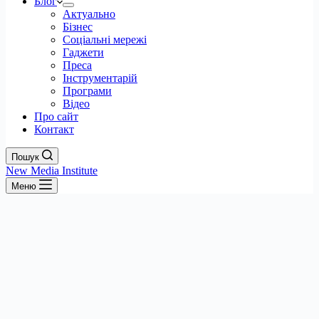
Блог
Актуально
Бізнес
Соціальні мережі
Гаджети
Преса
Інструментарій
Програми
Відео
Про сайт
Контакт
Пошук
New Media Institute
Меню